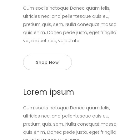
Cum sociis natoque Donec quam felis,
ultricies nec, and pellentesque quis eu,
pretium quis, sem. Nulla conequat massa
quis enim. Donec pede justo, eget fringilla
vel, aliquet nec, vulputate.
Shop Now
Lorem ipsum
Cum sociis natoque Donec quam felis,
ultricies nec, and pellentesque quis eu,
pretium quis, sem. Nulla conequat massa
quis enim. Donec pede justo, eget fringilla