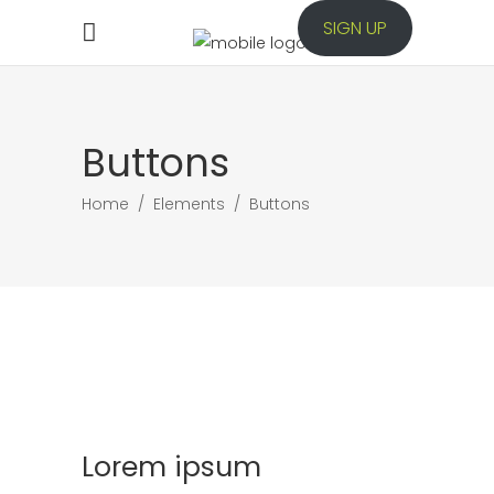
SIGN UP
Buttons
Home
/
Elements
/
Buttons
Lorem ipsum