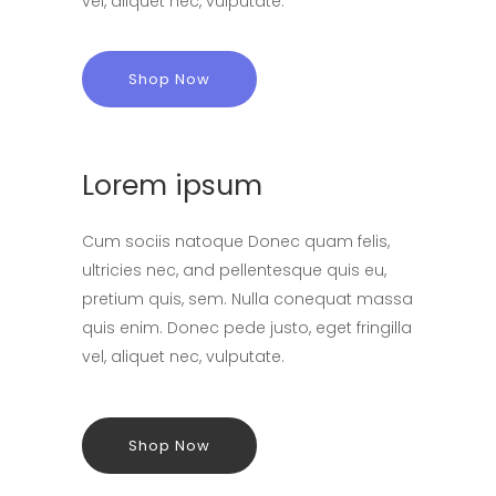
vel, aliquet nec, vulputate.
Shop Now
Lorem ipsum
Cum sociis natoque Donec quam felis,
ultricies nec, and pellentesque quis eu,
pretium quis, sem. Nulla conequat massa
quis enim. Donec pede justo, eget fringilla
vel, aliquet nec, vulputate.
Shop Now