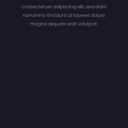
consectetuer adipiscing elit, sed diam
nonummy tincidunt ut laoreet dolore
magna aliquam erat volutpat.
20
$
Basic Plan
1 Month