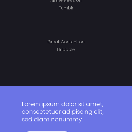
All the News on
Tumblr
Great Content on
Dribbble
Lorem ipsum dolor sit amet,
consectetuer adipiscing elit,
sed diam nonummy